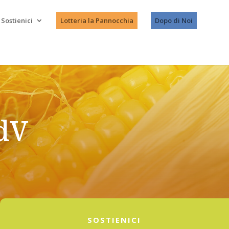
Sostienici
Lotteria la Pannocchia
Dopo di Noi
dV
SOSTIENICI