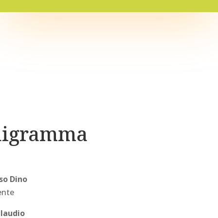
nigramma
so Dino
ente
Claudio