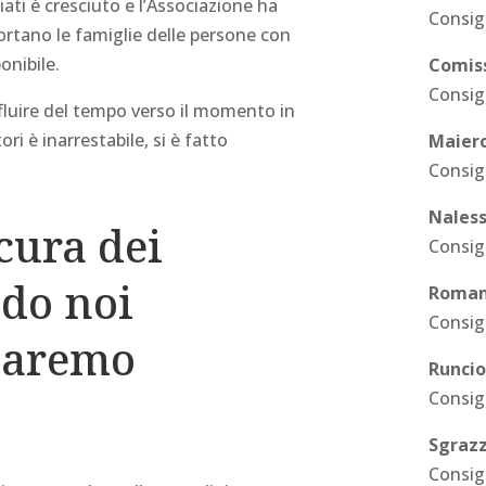
iati è cresciuto e l’Associazione ha
Consigl
ortano le famiglie delle persone con
onibile.
Comiss
Consig
l fluire del tempo verso il momento in
ori è inarrestabile, si è fatto
Maier
Consig
Naless
cura dei
Consig
ndo noi
Romane
Consig
 saremo
Runcio
Consig
Sgrazz
Consig