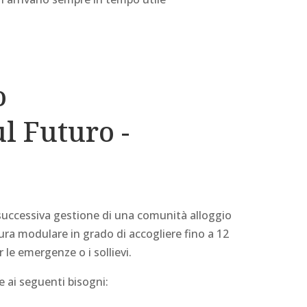
o
l Futuro -
 successiva gestione di una comunità alloggio
ura modulare in grado di accogliere fino a 12
er le emergenze o i sollievi.
 ai seguenti bisogni: