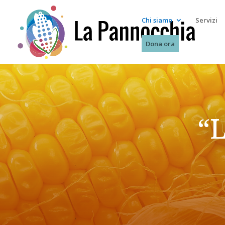
Chi siamo
Servizi
Dona ora
“