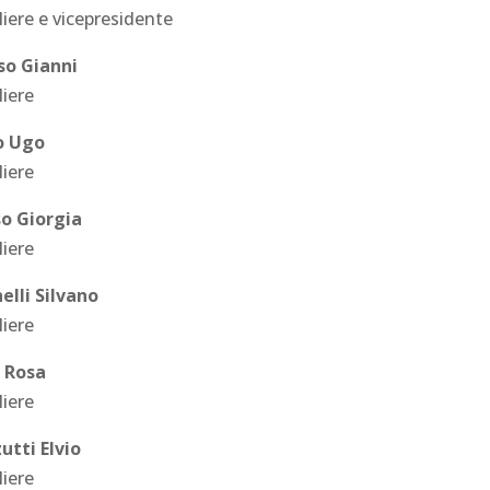
iere e vicepresidente
o Gianni
liere
o Ugo
liere
o Giorgia
liere
lli Silvano
liere
 Rosa
liere
utti Elvio
liere