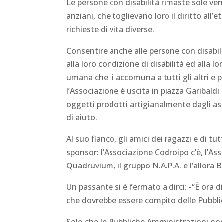
Le persone con disabilità rimaste sole ven
anziani, che toglievano loro il diritto all’
richieste di vita diverse.
Consentire anche alle persone con disabil
alla loro condizione di disabilità ed alla lo
umana che li accomuna a tutti gli altri e 
l’Associazione è uscita in piazza Garibald
oggetti prodotti artigianalmente dagli as
di aiuto.
Al suo fianco, gli amici dei ragazzi e di tu
sponsor: l’Associazione Codroipo c’è, l’As
Quadruvium, il gruppo N.A.P.A. e l’allora
Un passante si è fermato a dirci: -“È ora di
che dovrebbe essere compito delle Pubbli
Solo che le Pubbliche Amministrazioni no