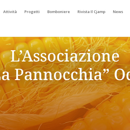
Attività
Progetti
Bomboniere
Rivista Il Cjamp
News
L’Associazione
La Pannocchia” O