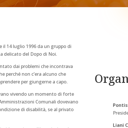
il 14 luglio 1996 da un gruppo di
ma delicato del
Dopo di Noi
.
ventato dai problemi che incontrava
Orga
nche perché non c’era alcuno che
raprendere per giungerne a capo.
stavano vivendo un momento di forte
: le Amministrazioni Comunali dovevano
Pontis
ondizione di disabilità, se al privato
Presid
Liani 