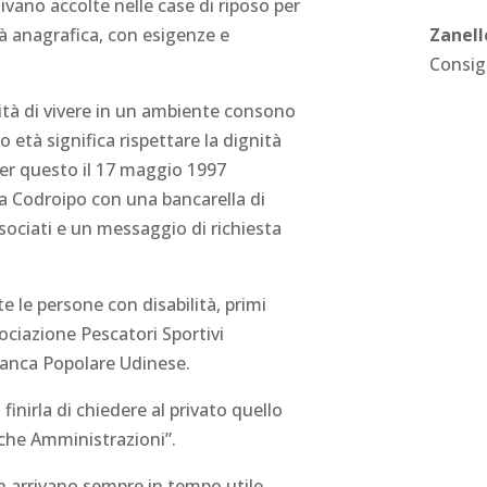
ivano accolte nelle case di riposo per
età anagrafica, con esigenze e
Zanell
Consig
ità di vivere in un ambiente consono
ro età significa rispettare la dignità
per questo il 17 maggio 1997
i a Codroipo con una bancarella di
sociati e un messaggio di richiesta
tte le persone con disabilità, primi
sociazione Pescatori Sportivi
 Banca Popolare Udinese.
 finirla di chiedere al privato quello
che Amministrazioni”.
n arrivano sempre in tempo utile