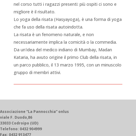
nel corso tutti i ragazzi presenti: più ospiti ci sono e
migliore è il risultato.
Lo yoga della risata (Hasyayoga), è una forma di yoga
che fa uso della risata autoindotta.
La risata è un fenomeno naturale, e non
necessariamente implica la comicità o la commedia.
Da un'idea del medico indiano di Mumbay, Madan
Kataria, ha avuto origine il primo Club della risata, in
un parco pubblico, il 13 marzo 1995, con un minuscolo
gruppo di membri attivi.
Associazione “La Pannocchia” onlus
viale F. Duodo,86
33033 Codroipo (UD)
Telefono: 0432 904999
Fax: 0432 913477