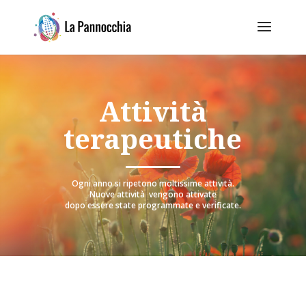
Attività
terapeutiche
Ogni anno si ripetono moltissime attività.
Nuove attività vengono attivate
dopo essere state programmate e verificate.