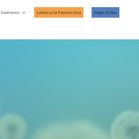
Sostienici
Lotteria la Pannocchia
Dopo di Noi