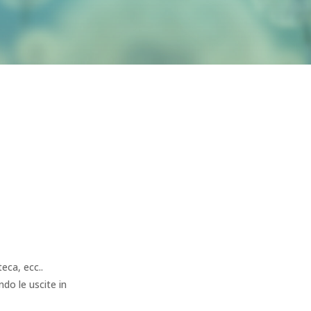
eca, ecc..
do le uscite in